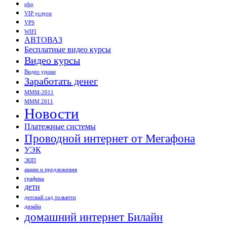
php
VIP услуги
VPS
WIFI
АВТОВАЗ
Бесплатные видео курсы
Видео курсы
Видео уроки
Заработать денег
МММ-2011
МММ 2011
Новости
Платежные системы
Проводной интернет от Мегафона
УЭК
ЭЦП
акции и предложения
графика
дети
детский сад тольятти
дизайн
домашний интернет Билайн