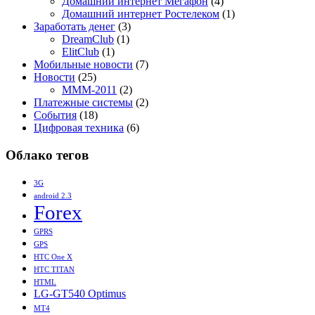
Домашний интернет Мегафон
(4)
Домашний интернет Ростелеком
(1)
Заработать денег
(3)
DreamClub
(1)
ElitClub
(1)
Мобильные новости
(7)
Новости
(25)
МММ-2011
(2)
Платежные системы
(2)
События
(18)
Цифровая техника
(6)
Облако тегов
3G
android 2.3
Forex
GPRS
GPS
HTC One X
HTC TITAN
HTML
LG-GT540 Optimus
MT4