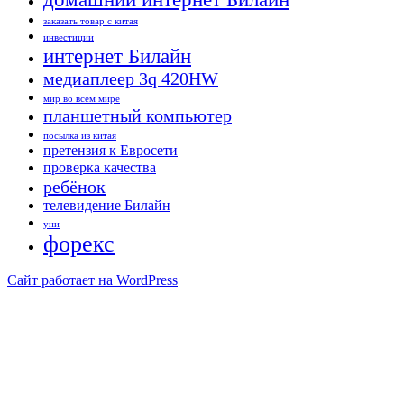
заказать товар с китая
инвестиции
интернет Билайн
медиаплеер 3q 420HW
мир во всем мире
планшетный компьютер
посылка из китая
претензия к Евросети
проверка качества
ребёнок
телевидение Билайн
уни
форекс
Сайт работает на WordPress