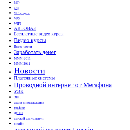
MT4
php
VIP услуги
VPS
WIFI
АВТОВАЗ
Бесплатные видео курсы
Видео курсы
Видео уроки
Заработать денег
МММ-2011
МММ 2011
Новости
Платежные системы
Проводной интернет от Мегафона
УЭК
ЭЦП
акции и предложения
графика
дети
детский сад тольятти
дизайн
домашний интернет Билайн