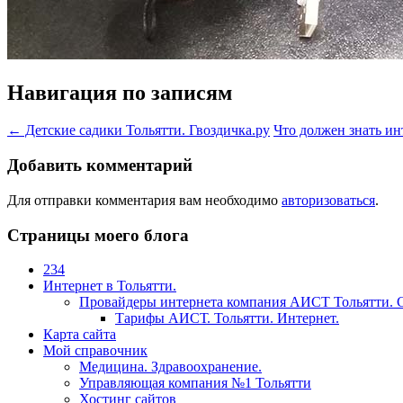
Навигация по записям
←
Детские садики Тольятти. Гвоздичка.ру
Что должен знать и
Добавить комментарий
Для отправки комментария вам необходимо
авторизоваться
.
Страницы моего блога
234
Интернет в Тольятти.
Провайдеры интернета компания АИСТ Тольятти. 
Тарифы АИСТ. Тольятти. Интернет.
Карта сайта
Мой справочник
Медицина. Здравоохранение.
Управляющая компания №1 Тольятти
Хостинг сайтов