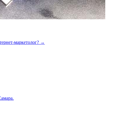
нтернет-маркетолог?
→
Самара.